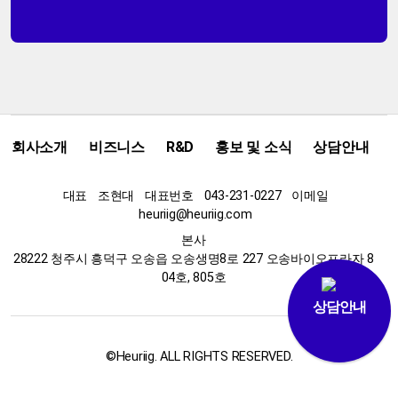
회사소개
비즈니스
R&D
홍보 및 소식
상담안내
대표
조현대
대표번호
043-231-0227
이메일
heuriig@heuriig.com
본사
28222 청주시 흥덕구 오송읍 오송생명8로 227 오송바이오프라자 8
04호, 805호
상담안내
©Heuriig. ALL RIGHTS RESERVED.